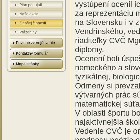
vystúpení ocenil i
Plán podujatí
za reprezentáciu 
Naše akcie
na Slovensku i v za
Z našej činnosti
Vendrinského, ved
Prázdniny
riaditeľky CVČ Mg
Povinné zverejňovanie
diplomy.
Kontaktný formulár
Ocenení boli úspeš
Mapa stránky
nemeckého a slove
fyzikálnej, biolog
Odmeny si prevzali 
výtvarných prác sú
matematickej súťa
V oblasti športu b
najaktívnejšia ško
Vedenie CVČ je or