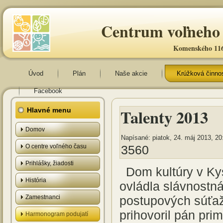
Centrum voľneho 
Komenského 116
Úvod
Plán
Naše akcie
Krúžková činno
Facebook
Talenty 2013
Hlavné menu
Domov
Napísané: piatok, 24. máj 2013, 20
O centre voľného času
3560
Prihlášky, žiadosti
Dom kultúry v 
História
ovládla slávnostná
Zamestnanci
postupových súťaž
prihovoril pán pri
Harmonogram podujatí