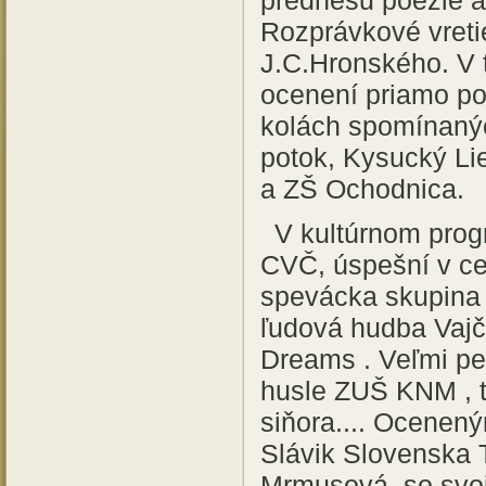
prednesu poézie a 
Rozprávkové vreti
J.C.Hronského. V t
ocenení priamo po 
kolách spomínanýc
potok, Kysucký L
a ZŠ Ochodnica.
V kultúrnom prog
CVČ, úspešní v ce
spevácka skupina 
ľudová hudba Vajč
Dreams . Veľmi pe
husle ZUŠ KNM , t
siňora.... Ocenený
Slávik Slovenska 
Mrmusová, so svojo