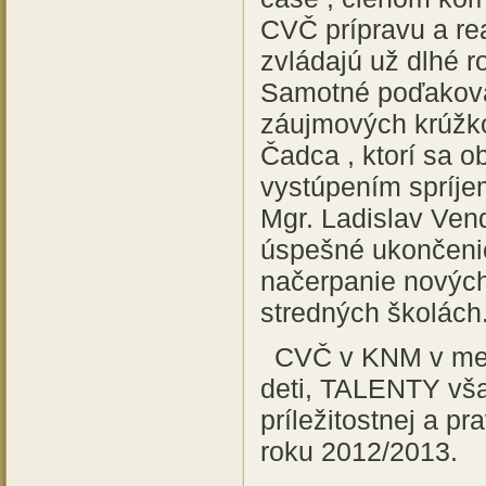
CVČ prípravu a re
zvládajú už dlhé r
Samotné poďakovan
záujmových krúž
Čadca , ktorí sa o
vystúpením spríjem
Mgr. Ladislav Ven
úspešné ukončenie
načerpanie nových
stredných školách
CVČ v KNM v mesi
deti, TALENTY vša
príležitostnej a p
roku 2012/2013.