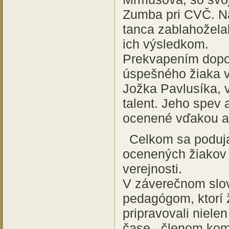
Zumba pri CVČ. Naj
tanca zablahožela
ich výsledkom.
Prekvapením dopol
úspešného žiaka 
Jožka Pavlusíka, 
talent. Jeho spev 
ocenené vďakou a
Celkom sa podujat
ocenených žiakov a
verejnosti.
V záverečnom slo
pedagógom, ktorí 
pripravovali niel
čase , členom komi