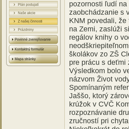
pozornosti ľudí na 
Plán podujatí
zaobchádzanie s v
Naše akcie
KNM povedali, že 
Z našej činnosti
na Zemi, zaslúži s
Prázdniny
regálov knihy o vod
Povinné zverejňovanie
neodškriepiteľnom
Kontaktný formulár
školákov zo ZŠ Cl
Mapa stránky
pre prácu s deťmi
Výsledkom bolo ve
názvom Život vody
Spomínaným refer
Jaššo, ktorý zárov
krúžok v CVČ Kom
rozpoznávanie dru
zručností pri chyt