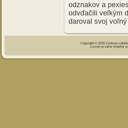
odznakov a pexies
odvďačili veľkým 
daroval svoj voľn
Copyright © 2026 Centrum volné
Joomla!
je voľne šíriteľný 