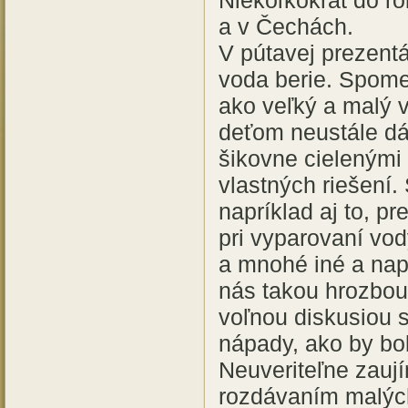
Niekoľkokrát do r
a v Čechách.
V pútavej prezentá
voda berie. Spome
ako veľký a malý 
deťom neustále dáv
šikovne cielenými 
vlastných riešení. 
napríklad aj to, p
pri vyparovaní vod
a mnohé iné a napr
nás takou hrozbou.
voľnou diskusiou s
nápady, ako by bo
Neuveriteľne zauj
rozdávaním malých