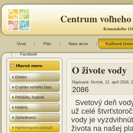
Centrum voľneho 
Komenského 116
Úvod
Plán
Naše akcie
Krúžková činno
Facebook
O živote vody
Hlavné menu
Domov
Napísané: štvrtok, 12. apríl 2018, 
O centre voľného času
2086
Prihlášky, žiadosti
Svetový deň vody
História
už celé štvrťstor
Zamestnanci
vody je vyzdvihnú
života na našej pl
Harmonogram podujatí