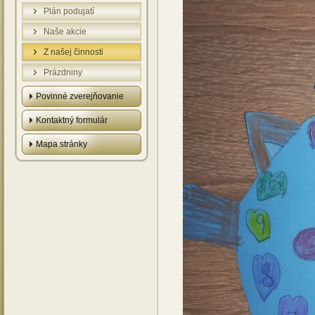
Plán podujatí
Naše akcie
Z našej činnosti
Prázdniny
Povinné zverejňovanie
Kontaktný formulár
Mapa stránky