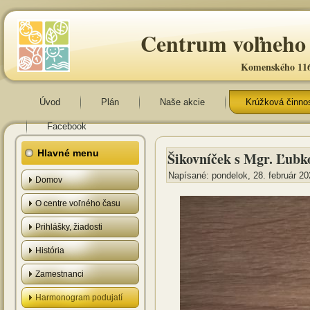
Centrum voľneho 
Komenského 116
Úvod
Plán
Naše akcie
Krúžková činno
Facebook
Hlavné menu
Šikovníček s Mgr. Ľub
Napísané: pondelok, 28. február 20
Domov
O centre voľného času
Prihlášky, žiadosti
História
Zamestnanci
Harmonogram podujatí