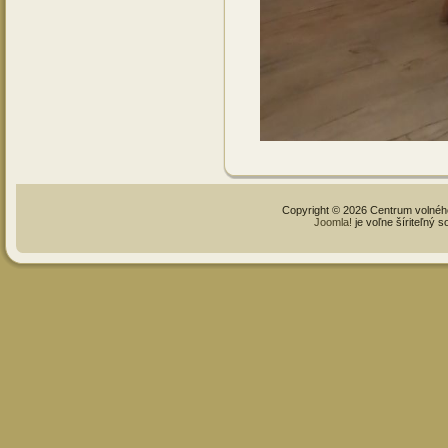
Copyright © 2026 Centrum volné
Joomla!
je voľne šíriteľný 