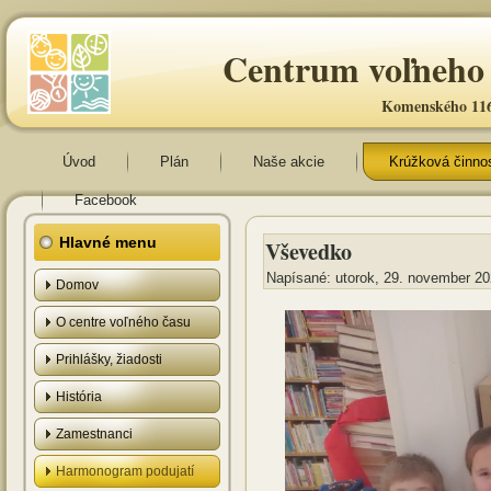
Centrum voľneho 
Komenského 116
Úvod
Plán
Naše akcie
Krúžková činno
Facebook
Hlavné menu
Vševedko
Napísané: utorok, 29. november 20
Domov
O centre voľného času
Prihlášky, žiadosti
História
Zamestnanci
Harmonogram podujatí