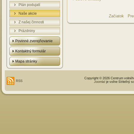
Plán podujatí
Naše akcie
Začiatok
Pre
Z našej činnosti
Prázdniny
Povinné zverejňovanie
Kontaktný formulár
Mapa stránky
Copyright © 2026 Centrum volné
RSS
Joomla!
je voľne šíriteľný 