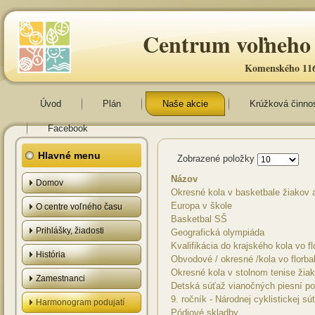
Centrum voľneho 
Komenského 116
Úvod
Plán
Naše akcie
Krúžková činno
Facebook
Hlavné menu
Zobrazené položky
Názov
Domov
Okresné kola v basketbale žiakov 
Europa v škole
O centre voľného času
Basketbal SŠ
Prihlášky, žiadosti
Geografická olympiáda
Kvalifikácia do krajského kola vo f
História
Obvodové / okresné /kola vo florba
Okresné kola v stolnom tenise žia
Zamestnanci
Detská súťaž vianočných piesní
9. ročník - Národnej cyklistickej sú
Harmonogram podujatí
Pódiové skladby