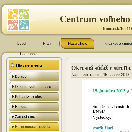
Centrum voľneho 
Komenského 116
Úvod
Plán
Naše akcie
Krúžková činno
Facebook
Hlavné menu
Okresná súťaž v streľb
Napísané: utorok, 15. január 2013,
Domov
O centre voľného času
Prihlášky, žiadosti
História
Zamestnanci
Harmonogram podujatí