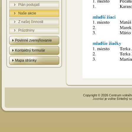
Plán podujatí
Naše akcie
Z našej činnosti
Prázdniny
Povinné zverejňovanie
Kontaktný formulár
Mapa stránky
Copyright © 2026 Centrum volné
Joomla!
je voľne šíriteľný 